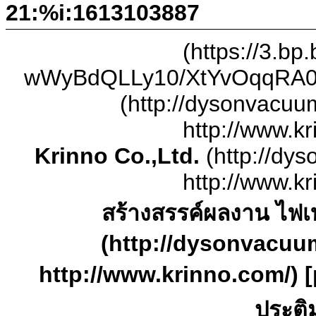
21:%i:1613103887
(https://3.bp
wWyBdQLLy10/XtYvOqqRA0I
(http://dysonvacuu
http://www.kr
Krinno Co.,Ltd.
(http://dy
http://www.kr
สร้างสรรค์ผลงาน ไฟเ
(http://dysonvacuu
http://www.krinno.com/) [p
ประติ