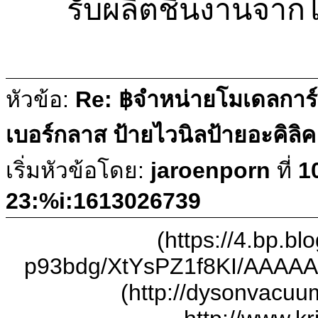
รับผลิตชิ้นงานจาก
หัวข้อ:
Re: ฿จำหน่ายโมเดลการ
เบอร์กลาส ป้ายไวนิลป้ายอะคิล
เริ่มหัวข้อโดย:
jaroenporn
ที่
1
23:%i:1613026739
(https://4.bp.bl
p93bdg/XtYsPZ1f8KI/AAAAA
(http://dysonvacuu