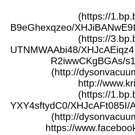
(https://1.bp
B9eGhexqzeo/XHJiBANwE9
(https://3.bp
UTNMWAAbi48/XHJcAEiqz4
R2iwwCKgBGAs/s16
(http://dysonvacuu
http://www.kr
(https://1.bp
YXY4sftydC0/XHJcAFt085I/
(http://dysonvacuu
https://www.facebook