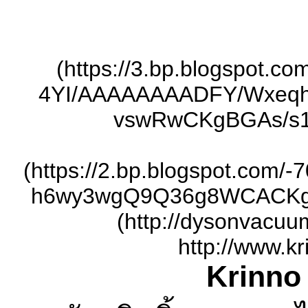
(https://3.bp.blogspot.
4YI/AAAAAAAADFY/Wxeqh
vswRwCKgBGAs/s16
(https://2.bp.blogspot.co
h6wy3wgQ9Q36g8WCACKgBG
(http://dysonvacuu
http://www.kr
Krinno 