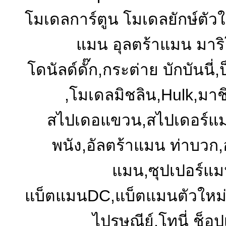
โมเดลการ์ตูน โมเดลยักษ์ตัวใ
แมน อุลตร้าแมน มาร
โดนัลด์ดั๊ก,กระต่าย บักบันนี่
,โมเดลมิชลิน,Hulk,มาชิน
สไปเดอแขวน,สไปเดอร์แ
พนัง,อัลตร้าแมน ท่าบวก
แมน,ซุปเปอร์แ
แบ็ตแมนDC,แบ็ตแมนตัวใหม่,ลูป
ไปรษณีย์,โทนี่ ช็อ