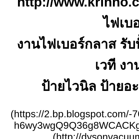
http://www.krinno.c
ไฟเบอ
งานไฟเบอร์กลาส รับ
เวที งา
ป้ายไวนิล ป้ายอ
(https://2.bp.blogspot.co
h6wy3wgQ9Q36g8WCACKgBG
(http://dysonvacuu