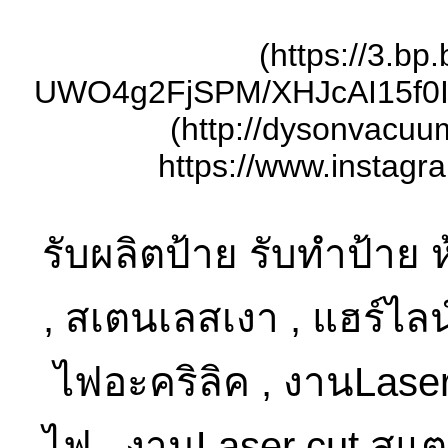
(https://3.bp
UWO4g2FjSPM/XHJcAI15f0I
(http://dysonvacuu
https://www.instagra
รับผลิตป้าย รับทำป้าย ห
, สเตนเลสเงา , แฮร์ไลน์
ไฟอะคริลิค , งานLaser 
ไฟ , งานLaser cut สแตน