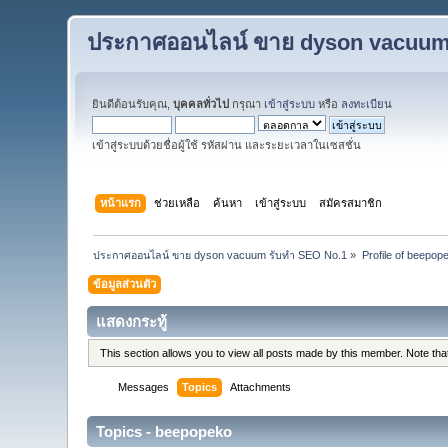
ประกาศออนไลน์ ขาย dyson vacuum
ยินดีต้อนรับคุณ,
บุคคลทั่วไป
กรุณา
เข้าสู่ระบบ
หรือ
ลงทะเบียน
เข้าสู่ระบบด้วยชื่อผู้ใช้ รหัสผ่าน และระยะเวลาในเซสชั่น
หน้าแรก
ช่วยเหลือ
ค้นหา
เข้าสู่ระบบ
สมัครสมาชิก
ประกาศออนไลน์ ขาย dyson vacuum รับทำ SEO No.1
»
Profile of beepop
ข้อมูลส่วนตัว
แสดงกระทู้
This section allows you to view all posts made by this member. Note th
Messages
Topics
Attachments
Topics - beepopeko