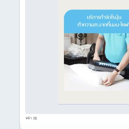
หน้า: [
1
]