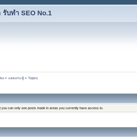
 รับทำ SEO No.1
eko
»
แสดงกระทู้
»
Topics
at you can only see posts made in areas you currently have access to.