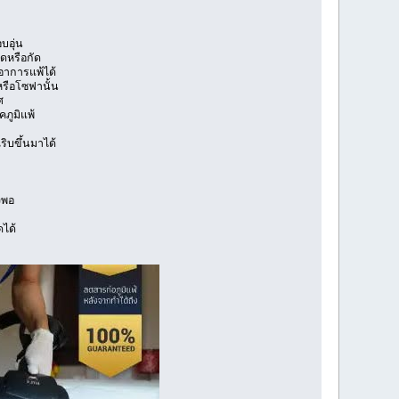
บอุ่น
อดหรือกัด
ดอาการแพ้ได้
หรือโซฟานั้น
ศ
ภูมิแพ้
ริบขึ้นมาได้
งพอ
ดได้