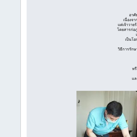
อาศั
เนื่องจา
แต่เจ้าวายร
โดยสารก่อภู
เป็นโอ
วิธีการรักษ
หร
และ