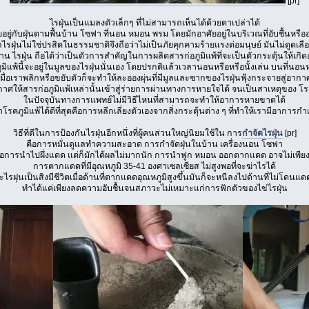
[pr]
ไรฝุ่นเป็นแมลงตัวเล็กๆ ที่ไม่สามารถเห็นได้ด้วยตาเปล่าได้
ยอยู่กับฝุ่นตามพื้นบ้าน โซฟา ที่นอน หมอน พรม โดยมักอาศัยอยู่ในบริเวณที่อับชื้นหรืออ
กไรฝุ่นไม่ใช่ปรสิตในธรรมชาติจึงถือว่าไม่เป็นภัยคุกคามร้ายแรงต่อมนุษย์ มันไม่ดูดเลื
้าน ไรฝุ่น ถือได้ว่าเป็นตัวการสำคัญในการผลิตสารก่อภูมิแพ้ที่จะเป็นตัวกระตุ้นให้เกิ
มิแพ้นี้จะอยู่ในมูลของไรฝุ่นนั่นเอง โดยปรกติแล้วเวลานอนหรือหรือนั้งเล่น บนที่นอน
เมื่อเราพลิกหรือขยับตัวก็จะทำให้ละอองผุ่นที่มีมูลและซากของไรฝุ่นฟุ้งกระจายสู่อากา
กาศให้สารก่อภูมิแพ้เหล่านั้นเข้าสู่ร่ายการผ่านทางการหายใจได้ จนเป็นสาเหตุของ โรค
ในปัจจุบันทางการแพทย์ไม่มีวิธีไหนที่สามารถจะทำให้อาการหายขาดได้
าโรคภูมิแพ้ได้ดีที่สุดคือการหลีกเลี่ยงตัวเองจากสิ่งกระตุ้นต่าง ๆ ที่ทำให้เรามีอาการกำเ
วิธีที่ดีในการป้องกันไรฝุ่นอีกหนึ่งที่ผู้คนส่วนใหญ่นิยมใช้ใน การ
กำจัดไรฝุ่น
[pr]
คือการหมั่นดูแลทำความสะอาด การกำจัดฝุ่นในบ้าน เครื่องนอน โซฟา
ือการนำไปผึ่งแดด แต่ก็มักได้ผลไม่มากนัก การนำฟูก หมอน ออกตากแดด อาจไม่เพีย
การตากแดดที่มีอุณหภูมิ 35-41 องศาเซลเซียส ไม่สูงพอที่จะฆ่าไรได้
ไรฝุนเป็นสิงมีชีวิตเมื่อด้านที่ตากแดดอุณหภูมิสูงขึ้นมันก็จะหนีลงไปด้านที่ไม่โดนแด
ทำได้แค่เพียงลดความอับชื้นจนสภาวะไม่เหมาะแก่การฟักตัวของไข่ไรฝุ่น