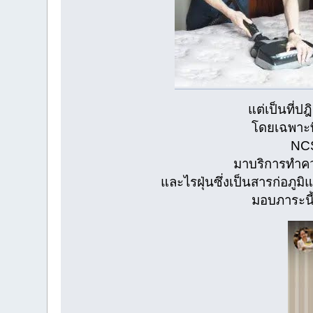
แต่เป็นที่ป
โดยเฉพาะท
NCS
มาบริการทำค
และไรฝุ่นซึ่งเป็นสารก่อภู
มอบภาระนี้