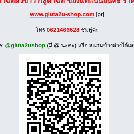
ยาฉีดผิวขาว กลูต้าฉีด ของแท้แน่นอนค่ะ รา
www.gluta2u-shop.com
[pr]
โทร
0621466628
ชมพู่ค่ะ
e:
@gluta2ushop
(มี @ นะคะ) หรือ สแกนข้างล่างได้เล