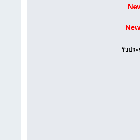
New
New
รับประ