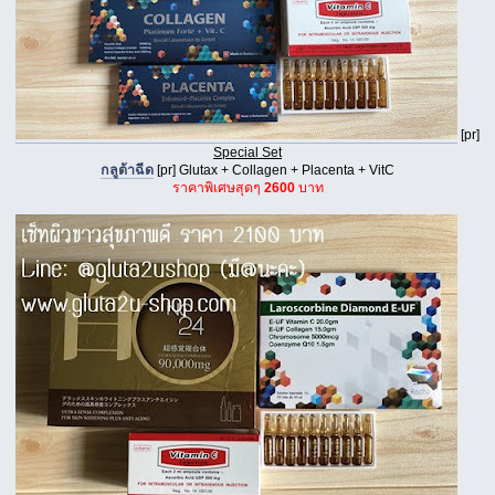
[pr]
Special Set
กลูต้าฉีด
[pr] Glutax + Collagen + Placenta + VitC
ราคาพิเศษสุดๆ
2600
บาท