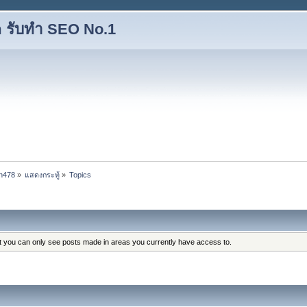
 รับทำ SEO No.1
an478
»
แสดงกระทู้
»
Topics
at you can only see posts made in areas you currently have access to.