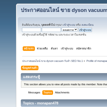
ประกาศออนไลน์ ขาย dyson vacuum
ยินดีต้อนรับคุณ,
บุคคลทั่วไป
กรุณา
เข้าสู่ระบบ
หรือ
ลงทะเบียน
เข้าสู่ระบบด้วยชื่อผู้ใช้ รหัสผ่าน และระยะเวลาในเซสชั่น
หน้าแรก
ช่วยเหลือ
ค้นหา
เข้าสู่ระบบ
สมัครสมาชิก
ประกาศออนไลน์ ขาย dyson vacuum รับทำ SEO No.1
»
Profile of monap
ข้อมูลส่วนตัว
แสดงกระทู้
This section allows you to view all posts made by this member. Note th
Messages
Topics
Attachments
Topics - monapan478