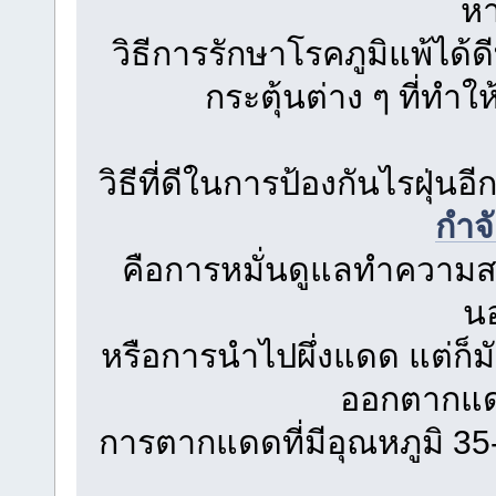
ห
วิธีการรักษาโรคภูมิแพ้ได้ดี
กระตุ้นต่าง ๆ ที่ทำใ
วิธีที่ดีในการป้องกันไรฝุ่นอ
กำจั
คือการหมั่นดูแลทำความสะ
น
หรือการนำไปผึ่งแดด แต่ก็
ออกตากแด
การตากแดดที่มีอุณหภูมิ 35