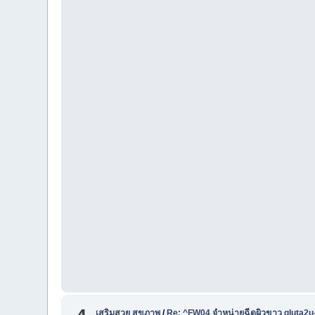
เสริมสวย สุขภาพ
/
Re: ^FW04 จำหน่ายฉีดผิวขาว gluta2