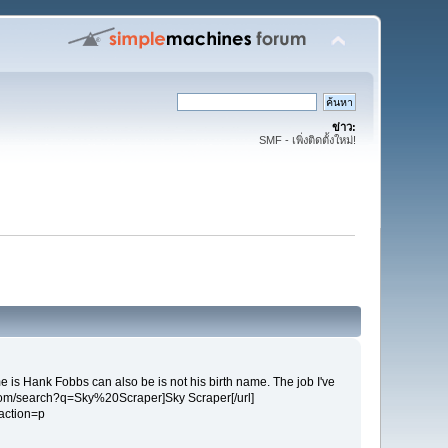
ข่าว:
SMF - เพิ่งติดตั้งใหม่!
me is Hank Fobbs can also be is not his birth name. The job I've
.com/search?q=Sky%20Scraper]Sky Scraper[/url]
?action=p