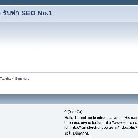
 รับทำ SEO No.1
oTabitha
»
Summary
0 (0 ต่อวัน)
Hello. Permit me to introduce writer. His na
been occupying for [url=http://www.search
[url=http://rantsforchange.ca/smf/index.php
ยังไม่มีข้อความ