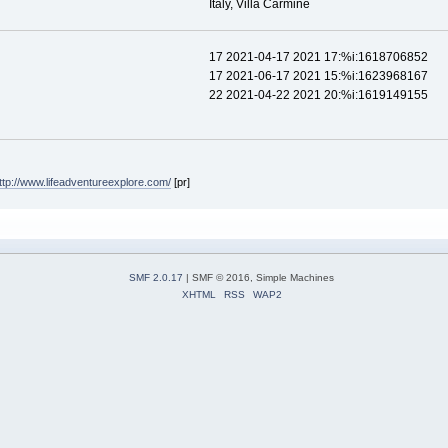
Italy, Villa Carmine
17 2021-04-17 2021 17:%i:1618706852
17 2021-06-17 2021 15:%i:1623968167
22 2021-04-22 2021 20:%i:1619149155
ttp://www.lifeadventureexplore.com/
[pr]
SMF 2.0.17
| SMF © 2016, Simple Machines
XHTML
RSS
WAP2