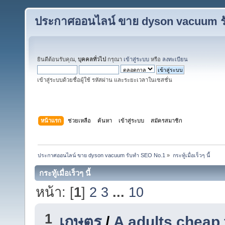
ประกาศออนไลน์ ขาย dyson vacuum ร
ยินดีต้อนรับคุณ,
บุคคลทั่วไป
กรุณา
เข้าสู่ระบบ
หรือ
ลงทะเบียน
เข้าสู่ระบบด้วยชื่อผู้ใช้ รหัสผ่าน และระยะเวลาในเซสชั่น
หน้าแรก
ช่วยเหลือ
ค้นหา
เข้าสู่ระบบ
สมัครสมาชิก
ประกาศออนไลน์ ขาย dyson vacuum รับทำ SEO No.1
»
กระทู้เมื่อเร็วๆ นี้
กระทู้เมื่อเร็วๆ นี้
หน้า: [
1
]
2
3
...
10
1
เกษตร
/
A adults cheap 