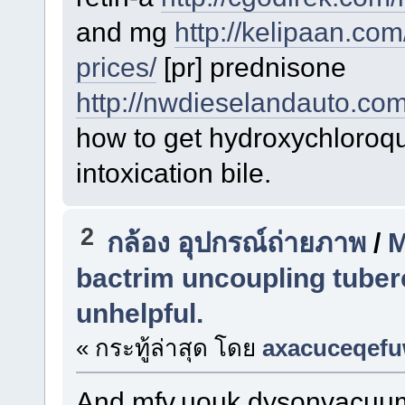
and mg
http://kelipaan.co
prices/
[pr] prednisone
http://nwdieselandauto.com
how to get hydroxychloroq
intoxication bile.
2
กล้อง อุปกรณ์ถ่ายภาพ
/
M
bactrim uncoupling tuberc
unhelpful.
« กระทู้ล่าสุด โดย
axacuceqefu
And mfv.uouk.dysonvacuum