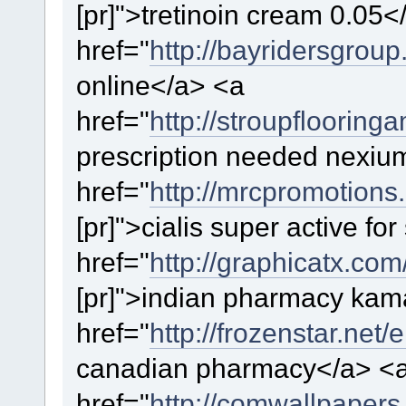
[pr]">tretinoin cream 0.05<
href="
http://bayridersgroup
online</a> <a
href="
http://stroupfloorin
prescription needed nexiu
href="
http://mrcpromotions.
[pr]">cialis super active fo
href="
http://graphicatx.co
[pr]">indian pharmacy ka
href="
http://frozenstar.net/e
canadian pharmacy</a> <
href="
http://comwallpapers