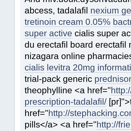
abcess, tadalafil
nexium gen
tretinoin cream 0.05%
bact
super active
cialis super ac
du erectafil board erectafi
nizagara online pharmaci
cialis
levitra 20mg informat
trial-pack generic
predniso
theophylline <a href="
http:
prescription-tadalafil/
[pr]">
href="
http://stephacking.c
pills</a> <a href="
http://fr