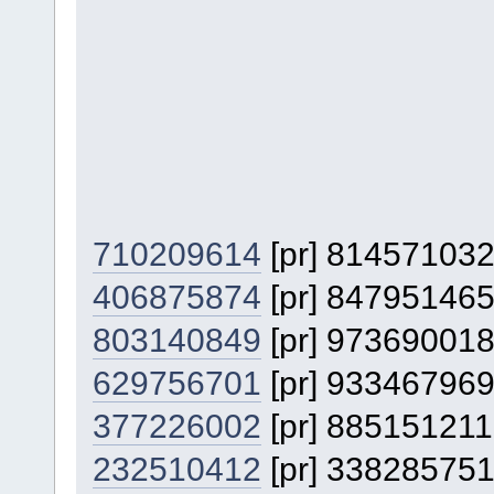
710209614
[pr] 81457103
406875874
[pr] 84795146
803140849
[pr] 97369001
629756701
[pr] 93346796
377226002
[pr] 88515121
232510412
[pr] 33828575