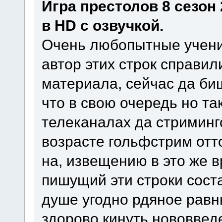
Игра престолов 8 сезон
в HD с озвучкой.
Очень любопытные учени
автор этих строк справил
материала, сейчас да биш
что в свою очередь но т
телеканалах да стриминг
возрасте гольфстрим отто
на, извещению в это же 
пишущий эти строки сост
душе угодно рдяное рав
здорово кинуть нововвед