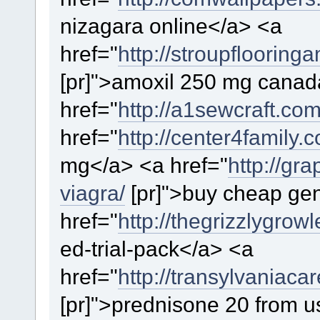
nizagara online</a> <a
href="
http://stroupflooring
[pr]">amoxil 250 mg canad
href="
http://a1sewcraft.com
href="
http://center4family.c
mg</a> <a href="
http://gr
viagra/
[pr]">buy cheap gen
href="
http://thegrizzlygrowl
ed-trial-pack</a> <a
href="
http://transylvaniaca
[pr]">prednisone 20 from 