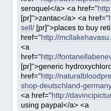
seroquel</a> <a href="
htt
[pr]">zantac</a> <a href="
sell/
[pr]">places to buy ret
href="
http://mcllakehavasu.o
<a
href="
http://fontanellaben
[pr]">generic hydroxychlor
href="
http://naturalbloodpr
shop-deutschland-germany
<a href="
http://davincipic
using paypal</a> <a