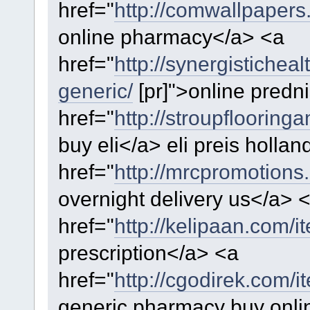
href="
http://comwallpapers.
online pharmacy</a> <a
href="
http://synergistichea
generic/
[pr]">online predn
href="
http://stroupflooring
buy eli</a> eli preis hollan
href="
http://mrcpromotion
overnight delivery us</a> 
href="
http://kelipaan.com/it
prescription</a> <a
href="
http://cgodirek.com/
generic pharmacy buy onli