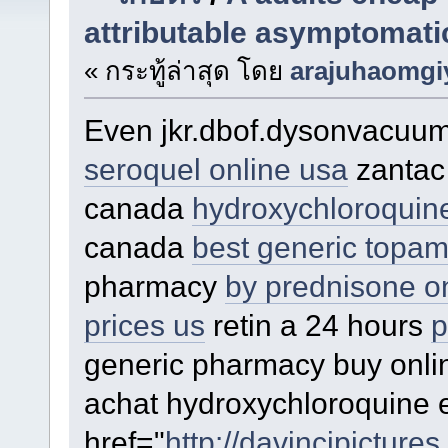
attributable asymptomati
« กระทู้ล่าสุด โดย
arajuhaomgi
Even jkr.dbof.dysonvacuum
seroquel online usa
zantac 
canada
hydroxychloroquin
canada
best generic topa
pharmacy
by prednisone on
prices us
retin a 24 hours
p
generic pharmacy buy onli
achat hydroxychloroquine 
href="
http://davincipicture