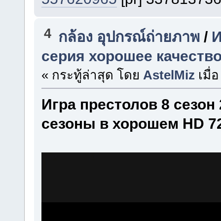
4
กล้อง อุปกรณ์ถ่ายภาพ
/
И
серия хорошее качество
« กระทู้ล่าสุด โดย
AstelMiz
เมื่อ
Игра престолов 8 сезон 
сезоны в хорошем HD 72