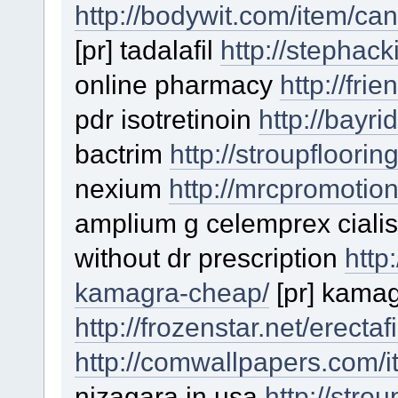
http://bodywit.com/item/can
[pr] tadalafil
http://stephac
online pharmacy
http://fri
pdr isotretinoin
http://bayr
bactrim
http://stroupfloor
nexium
http://mrcpromotion
amplium g celemprex cialis 
without dr prescription
http
kamagra-cheap/
[pr] kamag
http://frozenstar.net/erectafi
http://comwallpapers.com/i
nizagara in usa
http://stro