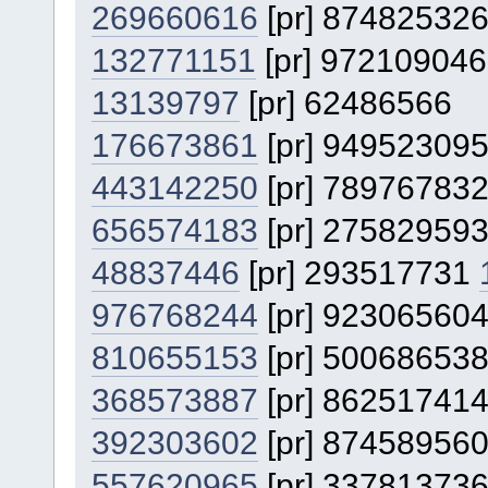
269660616
[pr] 87482532
132771151
[pr] 97210904
13139797
[pr] 62486566
176673861
[pr] 94952309
443142250
[pr] 78976783
656574183
[pr] 27582959
48837446
[pr] 293517731
976768244
[pr] 92306560
810655153
[pr] 50068653
368573887
[pr] 86251741
392303602
[pr] 87458956
557620965
[pr] 33781373