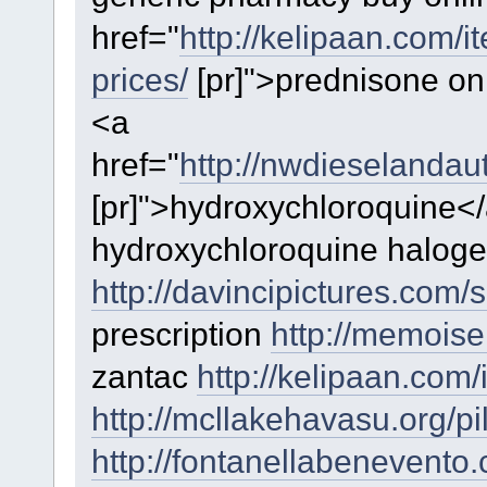
href="
http://kelipaan.com/i
prices/
[pr]">prednisone onl
<a
href="
http://nwdieselandau
[pr]">hydroxychloroquine</
hydroxychloroquine halog
http://davincipictures.com/
prescription
http://memoise
zantac
http://kelipaan.com/i
http://mcllakehavasu.org/pill
http://fontanellabenevento