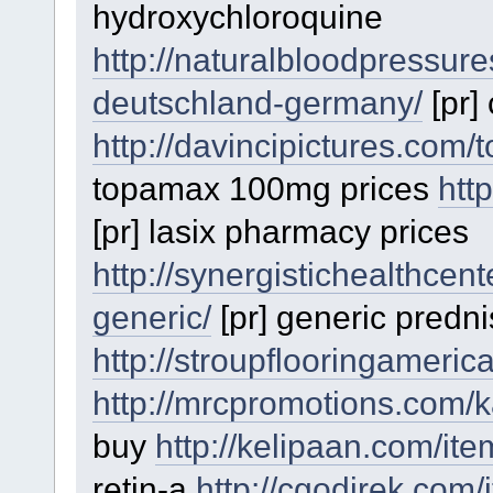
hydroxychloroquine
http://naturalbloodpressure
deutschland-germany/
[pr] 
http://davincipictures.com
topamax 100mg prices
htt
[pr] lasix pharmacy prices
http://synergistichealthcen
generic/
[pr] generic predn
http://stroupflooringamerica
http://mrcpromotions.com/
buy
http://kelipaan.com/item
retin-a
http://cgodirek.com