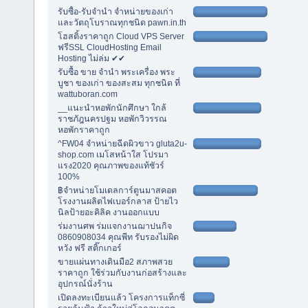
รับซื้อ-รับจำนำ จำหน่ายของเก่า
และวัตถุโบราณทุกชนิด pawn.in.th
โฮสติ้งราคาถูก Cloud VPS Server
ฟรีSSL CloudHosting Email
Hosting ไม่ล่ม ✔✔
รับซื้อ ขาย จำนำ พระเครื่อง พระ
บูชา ของเก่า ของสะสม ทุกชนิด ที่
wattuboran.com
__แนะนำหอพักนักศึกษา ใกล้
ราชภัฎนครปฐม หอพักวิวรรณ
หอพักราคาถูก
^FW04 จำหน่ายฉีดผิวขาว gluta2u-
shop.com เมโสหน้าใส โปรมา
แรง2020 คุณภาพของแท้ชัวร์
100%
฿จำหน่ายโมเดลการ์ตูนมาสคอต
โรงงานผลิตไฟเบอร์กลาส ป้ายไว
นิลป้ายอะคิลิค งานออกแบบ
ร่มงานศพ ร่มแจกงานฌาปนกิจ
0860908034 คุณพีท รับรองไม่ผิด
หวัง ฟรี สติ๊กเกอร์
ขายแผ่นทางเดินมือ2 สภาพสวย
ราคาถูก ใช้ร่วมกับงานก่อสร้างและ
อุปกรณ์นั่งร้าน
เปิดลงทะเบียนแล้ว โครงการแท็กซี่