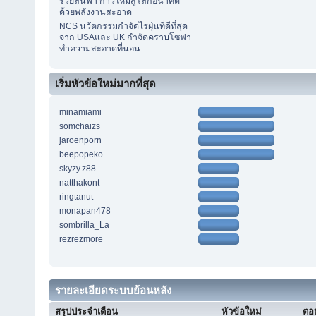
รวยล้นฟ้า ก้าวใหม่สู่โลกอนาคต
ด้วยพลังงานสะอาด
NCS นวัตกรรมกำจัดไรฝุ่นที่ดีที่สุด
จาก USAและ UK กำจัดคราบโซฟา
ทำความสะอาดที่นอน
เริ่มหัวข้อใหม่มากที่สุด
minamiami
somchaizs
jaroenporn
beepopeko
skyzy.z88
natthakont
ringtanut
monapan478
sombrilla_La
rezrezmore
รายละเอียดระบบย้อนหลัง
สรุปประจำเดือน
หัวข้อใหม่
ตอบ