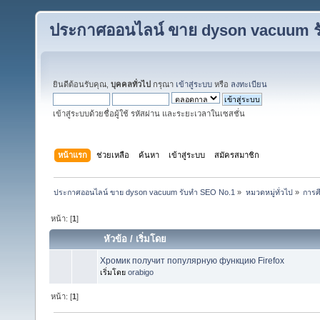
ประกาศออนไลน์ ขาย dyson vacuum ร
ยินดีต้อนรับคุณ,
บุคคลทั่วไป
กรุณา
เข้าสู่ระบบ
หรือ
ลงทะเบียน
เข้าสู่ระบบด้วยชื่อผู้ใช้ รหัสผ่าน และระยะเวลาในเซสชั่น
หน้าแรก
ช่วยเหลือ
ค้นหา
เข้าสู่ระบบ
สมัครสมาชิก
ประกาศออนไลน์ ขาย dyson vacuum รับทำ SEO No.1
»
หมวดหมู่ทั่วไป
»
การศ
หน้า: [
1
]
หัวข้อ
/
เริ่มโดย
Хромик получит популярную функцию Firefox
เริ่มโดย
orabigo
หน้า: [
1
]