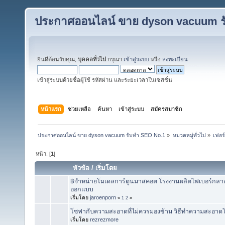
ประกาศออนไลน์ ขาย dyson vacuum ร
ยินดีต้อนรับคุณ,
บุคคลทั่วไป
กรุณา
เข้าสู่ระบบ
หรือ
ลงทะเบียน
เข้าสู่ระบบด้วยชื่อผู้ใช้ รหัสผ่าน และระยะเวลาในเซสชั่น
หน้าแรก
ช่วยเหลือ
ค้นหา
เข้าสู่ระบบ
สมัครสมาชิก
ประกาศออนไลน์ ขาย dyson vacuum รับทำ SEO No.1
»
หมวดหมู่ทั่วไป
»
เฟอร์
หน้า: [
1
]
หัวข้อ
/
เริ่มโดย
฿จำหน่ายโมเดลการ์ตูนมาสคอต โรงงานผลิตไฟเบอร์กลาส 
ออกแบบ
เริ่มโดย
jaroenporn
«
1
2
»
โซฟากับความสะอาดที่ไม่ควรมองข้าม วิธีทำความสะอาด
เริ่มโดย
rezrezmore