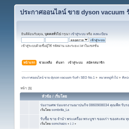
ประกาศออนไลน์ ขาย dyson vacuum ร
ยินดีต้อนรับคุณ,
บุคคลทั่วไป
กรุณา
เข้าสู่ระบบ
หรือ
ลงทะเบียน
เข้าสู่ระบบด้วยชื่อผู้ใช้ รหัสผ่าน และระยะเวลาในเซสชั่น
หน้าแรก
ช่วยเหลือ
ค้นหา
เข้าสู่ระบบ
สมัครสมาชิก
ประกาศออนไลน์ ขาย dyson vacuum รับทำ SEO No.1
»
หมวดหมู่ทั่วไป
»
ศิลป
หน้า: [
1
]
หัวข้อ
/
เริ่มโดย
ร่มงานศพ ร่มแจกงานฌาปนกิจ 0860908034 คุณพีท รับรองไม
เริ่มโดย
sombrilla_La
รับซื้อ ขาย จำนำ พระเครื่อง พระบูชา ของเก่า ของสะสม ทุ
เริ่มโดย
somchaizs
«
1
2
»