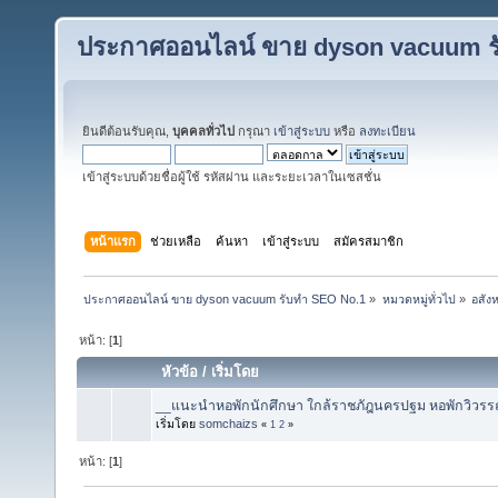
ประกาศออนไลน์ ขาย dyson vacuum ร
ยินดีต้อนรับคุณ,
บุคคลทั่วไป
กรุณา
เข้าสู่ระบบ
หรือ
ลงทะเบียน
เข้าสู่ระบบด้วยชื่อผู้ใช้ รหัสผ่าน และระยะเวลาในเซสชั่น
หน้าแรก
ช่วยเหลือ
ค้นหา
เข้าสู่ระบบ
สมัครสมาชิก
ประกาศออนไลน์ ขาย dyson vacuum รับทำ SEO No.1
»
หมวดหมู่ทั่วไป
»
อสังห
หน้า: [
1
]
หัวข้อ
/
เริ่มโดย
__แนะนำหอพักนักศึกษา ใกล้ราชภัฎนครปฐม หอพักวิวรร
เริ่มโดย
somchaizs
«
1
2
»
หน้า: [
1
]