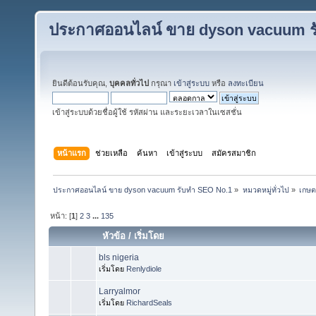
ประกาศออนไลน์ ขาย dyson vacuum ร
ยินดีต้อนรับคุณ,
บุคคลทั่วไป
กรุณา
เข้าสู่ระบบ
หรือ
ลงทะเบียน
เข้าสู่ระบบด้วยชื่อผู้ใช้ รหัสผ่าน และระยะเวลาในเซสชั่น
หน้าแรก
ช่วยเหลือ
ค้นหา
เข้าสู่ระบบ
สมัครสมาชิก
ประกาศออนไลน์ ขาย dyson vacuum รับทำ SEO No.1
»
หมวดหมู่ทั่วไป
»
เกษต
หน้า: [
1
]
2
3
...
135
หัวข้อ
/
เริ่มโดย
bls nigeria
เริ่มโดย
Renlydiole
Larryalmor
เริ่มโดย
RichardSeals