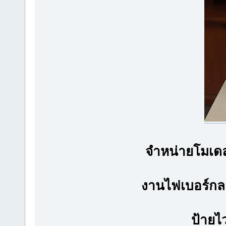
จำหน่ายโมเด
งานไฟเบอร์กลา
ป้ายไ