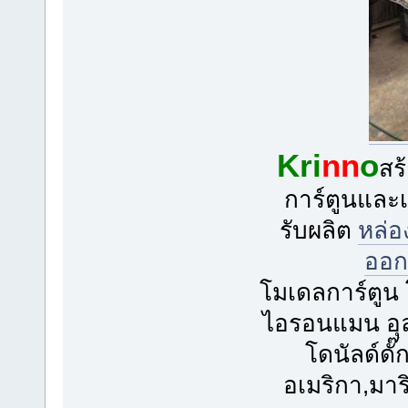
Kri
nn
o
สร
การ์ตูนและเ
รับผลิต
หล่
ออก
โมเดลการ์ตูน 
ไอรอนแมน อุ
โดนัลด์ดั๊
อเมริกา,มาร