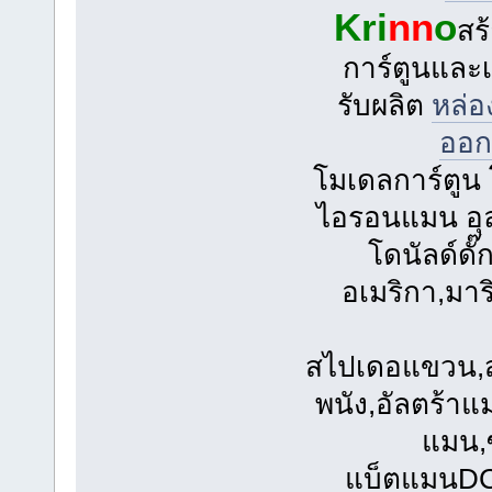
Kri
nn
o
สร
การ์ตูนและเ
รับผลิต
หล่
ออก
โมเดลการ์ตูน 
ไอรอนแมน อุ
โดนัลด์ดั๊
อเมริกา,มาร
สไปเดอแขวน,
พนัง,อัลตร้า
แมน,
แบ็ตแมนDC,แ