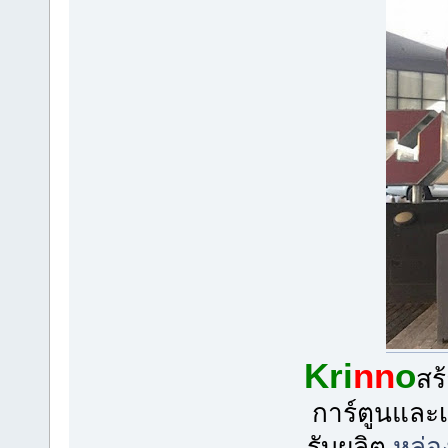
Kri
nn
o
สร
การ์ตูนและเ
รับผลิต
หล่