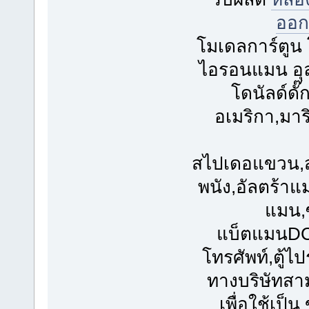
ออก
โมเดลการ์ตูน 
ไอรอนแมน อุ
โดนัลด์ดั๊
อเมริกา,มาร
สไปเดอแขวน,
พนัง,อัลตร้า
แมน,
แบ็ตแมนDC,แ
โทรศัพท์,ตู้ไ
ทางบริษัทสา
เพื่อใช้เป็