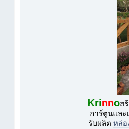
Kri
nn
o
สร
การ์ตูนและเ
รับผลิต
หล่