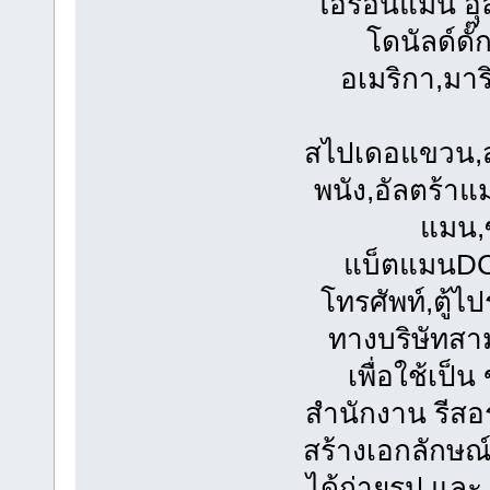
ไอรอนแมน อุ
โดนัลด์ดั๊
อเมริกา,มาร
สไปเดอแขวน,
พนัง,อัลตร้า
แมน,
แบ็ตแมนDC,แ
โทรศัพท์,ตู้ไ
ทางบริษัทสา
เพื่อใช้เป็
สำนักงาน รีสอร
สร้างเอกลักษณ์ 
ได้ถ่ายรูป และ