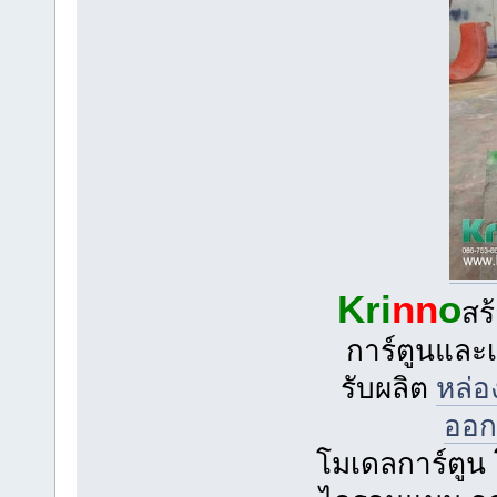
Kri
nn
o
สร
การ์ตูนและเ
รับผลิต
หล่
ออก
โมเดลการ์ตูน 