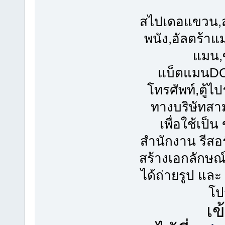
สไปเดอแขวน,
พนัง,อัลตร้า
แมน,
แบ็ตแมนDC,แ
โทรศัพท์,ตู้ไ
ทางบริษัทสา
เพื่อใช้เป็
สำนักงาน รีสอร
สร้างเอกลักษณ์ 
ได้ถ่ายรูป และ
โป
เข