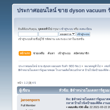
ประกาศออนไลน์ ขาย dyson vacuum ร
ยินดีต้อนรับคุณ,
บุคคลทั่วไป
กรุณา
เข้าสู่ระบบ
หรือ
ลงทะเบียน
เข้าสู่ระบบด้วยชื่อผู้ใช้ รหัสผ่าน และระยะเวลาในเซสชั่น
หน้าแรก
ช่วยเหลือ
ค้นหา
เข้าสู่ระบบ
สมัครสมาชิก
ประกาศออนไลน์ ขาย dyson vacuum รับทำ SEO No.1
»
หมวดหมู่ทั่วไป
»
เฟอร์
฿จำหน่ายโมเดลการ์ตูนมาสคอต โรงงานผลิตไฟเบอร์กลาส ป้ายไวนิลป้ายอะคิลิ
หน้า:
1
2
[
3
]
4
5
ผู้เขียน
หัวข้อ: ฿จำหน่ายโมเดลการ์ตูน
(อ่าน 1536 ครั้ง)
Re: ฿จำหน่ายโมเดลการ์ตูนมาสค
jaroenporn
กลาส ป้ายไวนิลป้ายอะคิลิค งา
Full Member
«
ตอบกลับ #30 เมื่อ:
22 2021-03-22 2