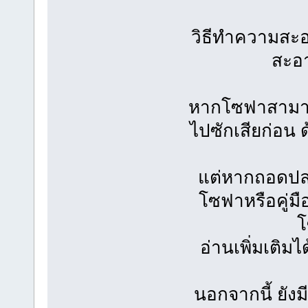
วิธีทำความสะ
สะอ
หากโซฟาสามา
ไปซักเสียก่อน 
แต่หากถอดปลอ
โซฟาหรือคู่มื
โ
อ่านเพิ่มเติมได
นอกจากนี้ ยัง