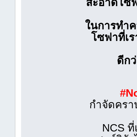
สะอาดโซฟาท
ในการทำค
โซฟาที่เรา
ดีกว
#No
กำจัดครา
NCS ที่