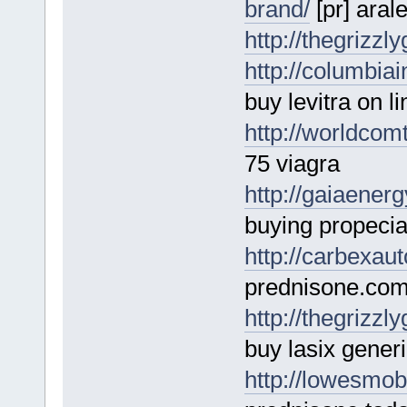
brand/
[pr] aral
http://thegrizzl
http://columbia
buy levitra on li
http://worldcom
75 viagra
http://gaiaener
buying propecia
http://carbexau
prednisone.com
http://thegrizzl
buy lasix generi
http://lowesmob