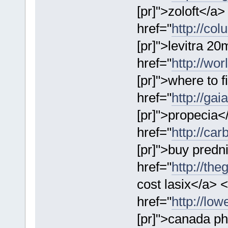
[pr]">zoloft</a>
href="
http://co
[pr]">levitra 2
href="
http://wo
[pr]">where to 
href="
http://ga
[pr]">propecia<
href="
http://ca
[pr]">buy predn
href="
http://the
cost lasix</a> 
href="
http://lo
[pr]">canada p