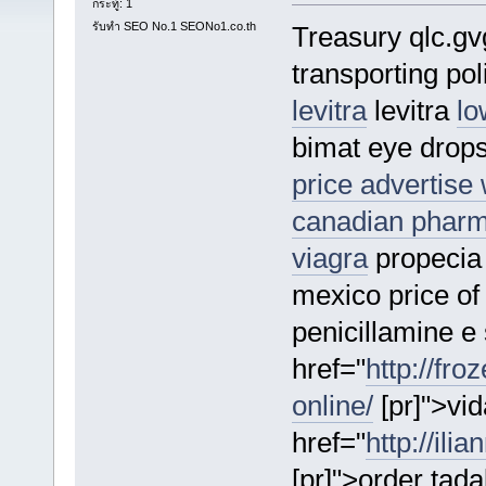
กระทู้: 1
รับทำ SEO No.1 SEONo1.co.th
Treasury qlc.g
transporting pol
levitra
levitra
lo
bimat eye drops
price advertise
canadian phar
viagra
propecia 
mexico price of
penicillamine e
href="
http://fro
online/
[pr]">vi
href="
http://ili
[pr]">order tad