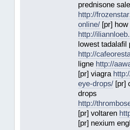
prednisone sale
http://frozensta
online/
[pr] how 
http://iliannloe
lowest tadalafil
http://cafeorest
ligne
http://aaw
[pr] viagra
http:
eye-drops/
[pr] 
drops
http://thrombos
[pr] voltaren
htt
[pr] nexium en