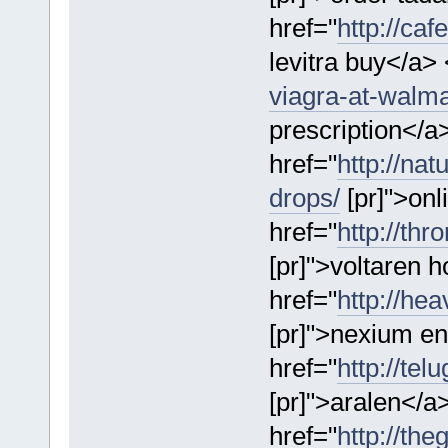
href="
http://caf
levitra buy</a> 
viagra-at-walma
prescription</a
href="
http://na
drops/
[pr]">on
href="
http://th
[pr]">voltaren 
href="
http://he
[pr]">nexium e
href="
http://te
[pr]">aralen</a
href="
http://the