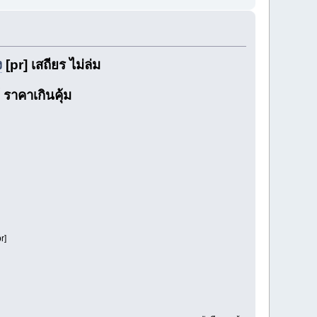
ง
[pr] เสถียร ไม่ล่ม
 ราคาเกินคุ้ม
r]