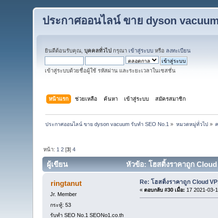
ประกาศออนไลน์ ขาย dyson vacuum
ยินดีต้อนรับคุณ,
บุคคลทั่วไป
กรุณา
เข้าสู่ระบบ
หรือ
ลงทะเบียน
เข้าสู่ระบบด้วยชื่อผู้ใช้ รหัสผ่าน และระยะเวลาในเซสชั่น
หน้าแรก
ช่วยเหลือ
ค้นหา
เข้าสู่ระบบ
สมัครสมาชิก
ประกาศออนไลน์ ขาย dyson vacuum รับทำ SEO No.1
»
หมวดหมู่ทั่วไป
»
ค
หน้า:
1
2
[
3
]
4
ผู้เขียน
หัวข้อ: โฮสติ้งราคาถูก Clou
Re: โฮสติ้งราคาถูก Cloud VP
ringtanut
«
ตอบกลับ #30 เมื่อ:
17 2021-03-1
Jr. Member
กระทู้: 53
รับทำ SEO No.1 SEONo1.co.th