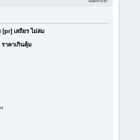
บันทึกการเข้า
ง
[pr] เสถียร ไม่ล่ม
 ราคาเกินคุ้ม
r]