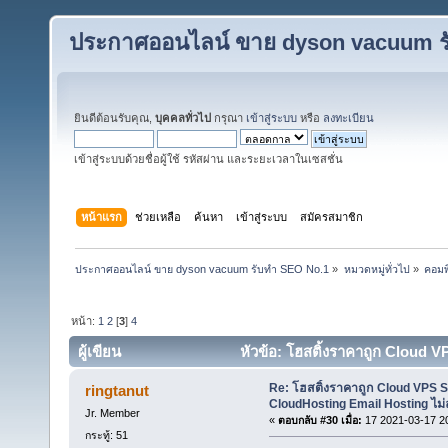
ประกาศออนไลน์ ขาย dyson vacuum ร
ยินดีต้อนรับคุณ,
บุคคลทั่วไป
กรุณา
เข้าสู่ระบบ
หรือ
ลงทะเบียน
เข้าสู่ระบบด้วยชื่อผู้ใช้ รหัสผ่าน และระยะเวลาในเซสชั่น
หน้าแรก
ช่วยเหลือ
ค้นหา
เข้าสู่ระบบ
สมัครสมาชิก
ประกาศออนไลน์ ขาย dyson vacuum รับทำ SEO No.1
»
หมวดหมู่ทั่วไป
»
คอมพ
หน้า:
1
2
[
3
]
4
ผู้เขียน
หัวข้อ: โฮสติ้งราคาถูก Cloud 
1117 ครั้ง)
Re: โฮสติ้งราคาถูก Cloud VPS 
ringtanut
CloudHosting Email Hosting ไม่
Jr. Member
«
ตอบกลับ #30 เมื่อ:
17 2021-03-17 2
กระทู้: 51