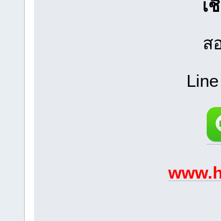
เช
สอ
Line
www.h