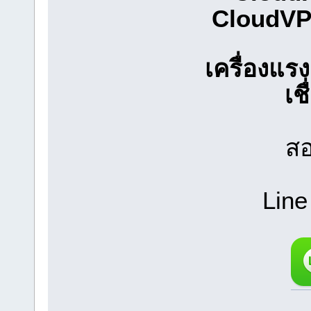
CloudV
เครื่องแ
เช
สอ
Line