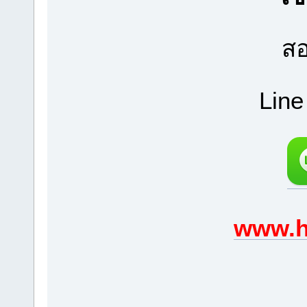
สอ
Line
www.h