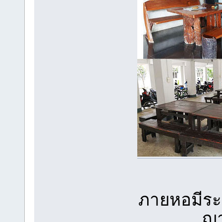
ภายหอมีระ
ญา