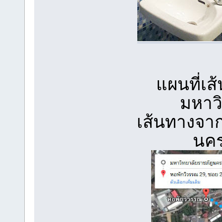
แผนที่เส
มหาว
เส้นทางจา
นคร