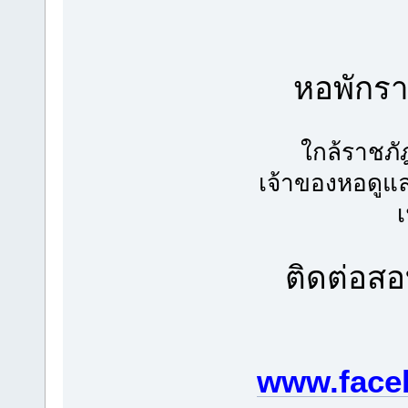
หอพักร
ใกล้ราชภ
เจ้าของหอดูแ
ติดต่อส
www.face