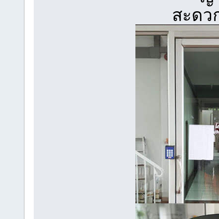
สะดวก