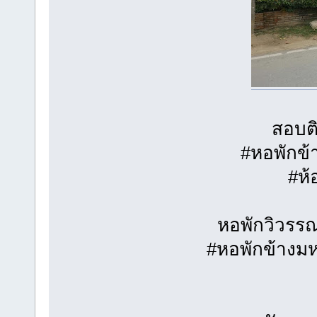
สอบติ
#หอพักข
#ห้
หอพักวิวรร
#หอพักข้างม