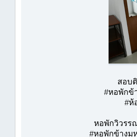
สอบติ
#หอพักข
#ห้
หอพักวิวรร
#หอพักข้างม