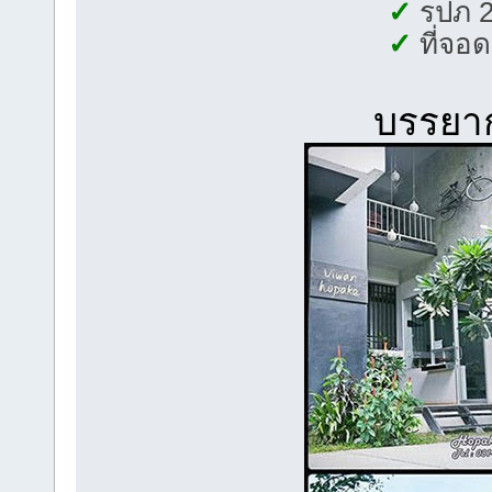
✓
รปภ 2
✓
ที่จอ
บรรยาก