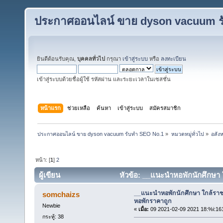
ประกาศออนไลน์ ขาย dyson vacuum ร
ยินดีต้อนรับคุณ,
บุคคลทั่วไป
กรุณา
เข้าสู่ระบบ
หรือ
ลงทะเบียน
เข้าสู่ระบบด้วยชื่อผู้ใช้ รหัสผ่าน และระยะเวลาในเซสชั่น
หน้าแรก
ช่วยเหลือ
ค้นหา
เข้าสู่ระบบ
สมัครสมาชิก
ประกาศออนไลน์ ขาย dyson vacuum รับทำ SEO No.1
»
หมวดหมู่ทั่วไป
»
อสังห
หน้า: [
1
]
2
ผู้เขียน
หัวข้อ: __แนะนำหอพักนักศึกษา 
__แนะนำหอพักนักศึกษา ใกล้รา
somchaizs
หอพักราคาถูก
Newbie
«
เมื่อ:
09 2021-02-09 2021 18:%i:16
กระทู้: 38