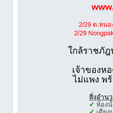
www.
2/29 ต.หนอ
2/29 Nongpa
ใกล้ราชภั
เจ้าของหอ
ไม่แพง พร
สิ่งอำน
✓
ห้องน
✓
เตียง