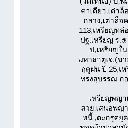
(วัดเหนือ) ปี,
ตาเดียว,เต่าล็อ
กลาง,เต่าล็อค
113,เหรียญหล่อ
ปฐ,เหรียญ ร.๕ 
ป,เหรียญใน
มหาธาตุเจ,(ขา
ฤดูฝน ปี 25,เ
ทรงสุบรรณ กอ,
เหรียญพญาเต
สวย,เสนอพญาเต
หนี้ ,ตะกรุดยุ
ทอดผ้าป่าสามั