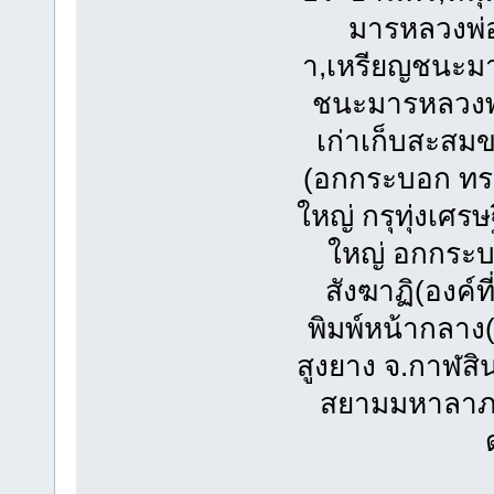
มารหลวงพ่
า,เหรียญชนะมา
ชนะมารหลวงพ่
เก่าเก็บสะสมข
(อกกระบอก ทรง
ใหญ่ กรุทุ่งเศร
ใหญ่ อกกระบ
สังฆาฏิ(องค์
พิมพ์หน้ากลาง(
สูงยาง จ.กาฬสิ
สยามมหาลาภหล