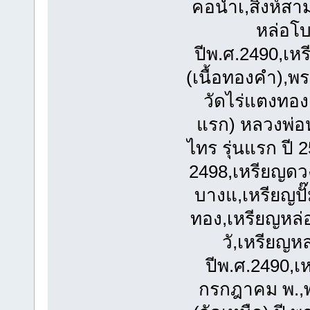
คอน้ำเ,สิงห์ส
หล่อโบ
ปีพ.ศ.2490,เห
(เนื้อทองคำ),พ
วัดไร่แตงทอง 
แรก) หลวงพ่อห
ไทร รุ่นแรก ปี 
2498,เหรียญดวง
บางแ,เหรียญปั๊
ทอง,เหรียญหล่อ
วั,เหรียญห
ปีพ.ศ.2490,เห
กรกฎาคม พ.,พ