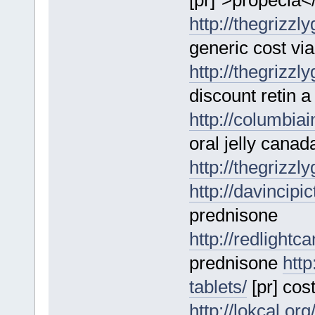
[pr]">propecia
http://thegrizzl
generic cost vi
http://thegrizzl
discount retin a
http://columbia
oral jelly canad
http://thegrizzl
http://davincip
prednisone
http://redlightc
prednisone
http
tablets/
[pr] cos
http://lokcal.or