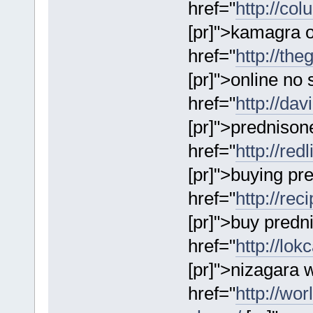
href="
http://co
[pr]">kamagra o
href="
http://the
[pr]">online no 
href="
http://da
[pr]">prednison
href="
http://red
[pr]">buying pr
href="
http://rec
[pr]">buy predn
href="
http://lok
[pr]">nizagara 
href="
http://wo