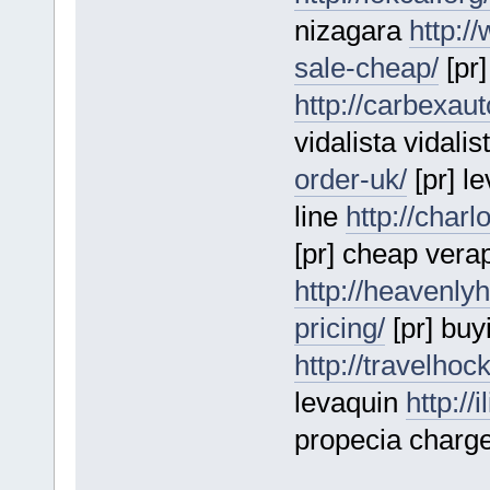
nizagara
http:/
sale-cheap/
[pr]
http://carbexaut
vidalista vidalis
order-uk/
[pr] l
line
http://charl
[pr] cheap vera
http://heavenl
pricing/
[pr] buy
http://travelho
levaquin
http://
propecia charge