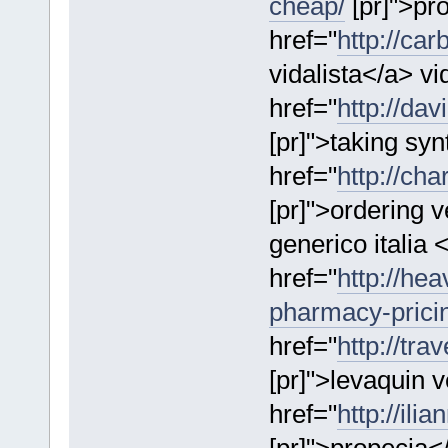
cheap/
[pr]">pr
href="
http://car
vidalista</a> vi
href="
http://dav
[pr]">taking syn
href="
http://cha
[pr]">ordering 
generico italia 
href="
http://he
pharmacy-prici
href="
http://tr
[pr]">levaquin 
href="
http://ili