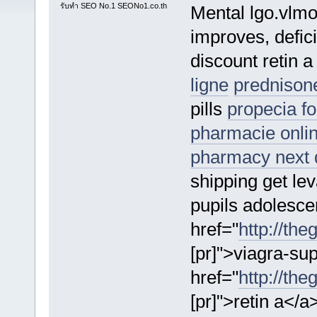
รับทำ SEO No.1 SEONo1.co.th
Mental lgo.vlm
improves, defici
discount retin 
ligne
prednison
pills
propecia fo
pharmacie onlin
pharmacy next 
shipping get le
pupils adolesce
href="
http://the
[pr]">viagra-su
href="
http://the
[pr]">retin a</a