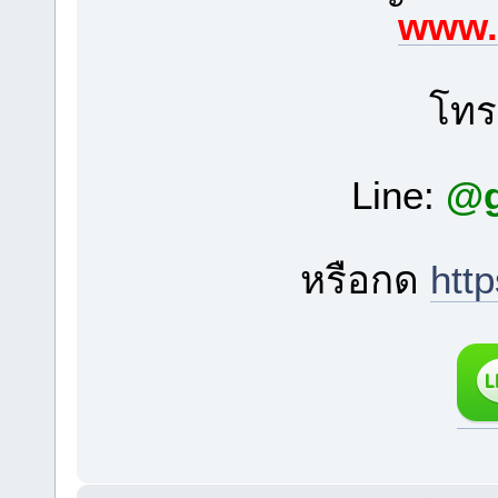
www.
โท
Line:
@g
หรือกด
htt