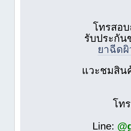
โทรสอบถ
รับประกัน
ยาฉีดผ
แวะชมสิน
โท
Line:
@g