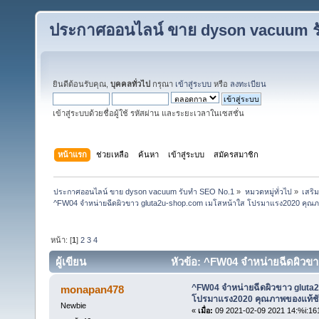
ประกาศออนไลน์ ขาย dyson vacuum ร
ยินดีต้อนรับคุณ,
บุคคลทั่วไป
กรุณา
เข้าสู่ระบบ
หรือ
ลงทะเบียน
เข้าสู่ระบบด้วยชื่อผู้ใช้ รหัสผ่าน และระยะเวลาในเซสชั่น
หน้าแรก
ช่วยเหลือ
ค้นหา
เข้าสู่ระบบ
สมัครสมาชิก
ประกาศออนไลน์ ขาย dyson vacuum รับทำ SEO No.1
»
หมวดหมู่ทั่วไป
»
เสริ
^FW04 จำหน่ายฉีดผิวขาว gluta2u-shop.com เมโสหน้าใส โปรมาแรง2020 คุณภ
หน้า: [
1
]
2
3
4
ผู้เขียน
หัวข้อ: ^FW04 จำหน่ายฉีดผิวข
100% (อ่าน 927 ครั้ง)
^FW04 จำหน่ายฉีดผิวขาว gluta
monapan478
โปรมาแรง2020 คุณภาพของแท้ชั
Newbie
«
เมื่อ:
09 2021-02-09 2021 14:%i:16