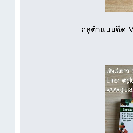
กลูต้าแบบฉีด M