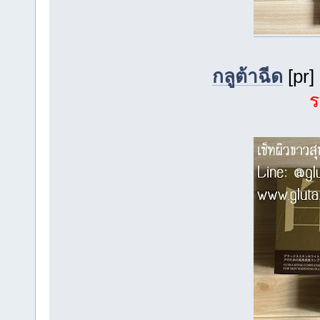
กลูต้าฉีด
[pr]
ร