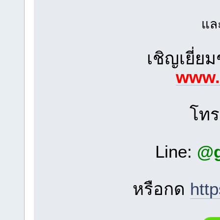
และ
เชิญเยี่ย
www.
โท
Line:
@g
หรือกด
htt