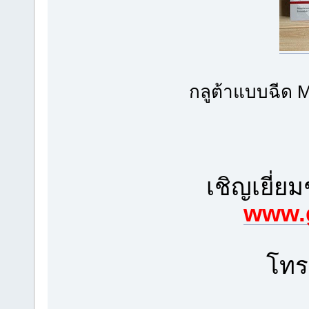
กลูต้าแบบฉีด M
เชิญเยี่ย
www.
โท