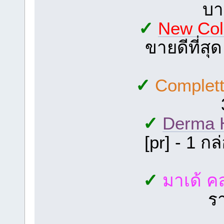
บา
✓
New Col
ขายดีที่สุ
✓
Complet
✓
Derma 
[pr] - 1 ก
✓
มาเด้ 
ร