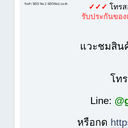
รับทำ SEO No.1 SEONo1.co.th
✓✓✓
โทรสอ
รับประกันของ
แวะชมสิน
โท
Line:
@g
หรือกด
htt