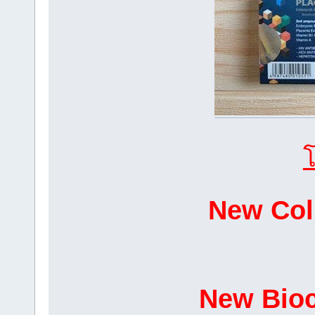
โ
New Col
New Bioc