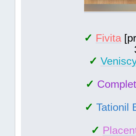
✓
Fivita
[pr
✓
Venisc
✓
Complet
✓
Tationil
✓
Placent