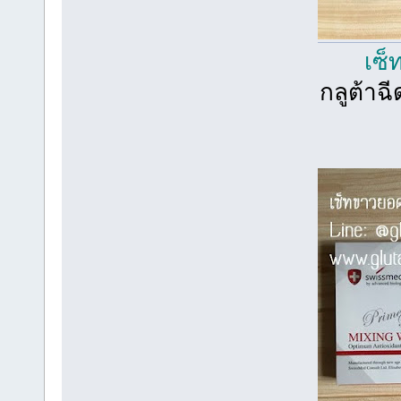
เซ็
กลูต้าฉ