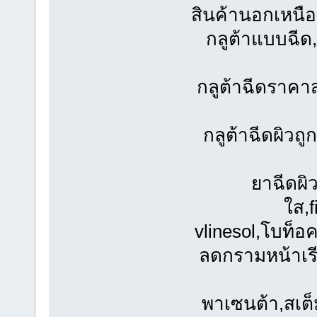
สินค้านอกเหนื
กลูต้าแบบฉีด
กลูต้าฉีดราคาส
กลูต้าฉีดผิวถ
ยาฉีดผิ
ใส,f
vlinesol,โบท็อ
ลดกรามหน้าเร
พาเซนต้า,สเต็