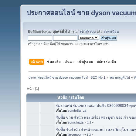
ประกาศออนไลน์ ขาย dyson vacuum
ยินดีต้อนรับคุณ,
บุคคลทั่วไป
กรุณา
เข้าสู่ระบบ
หรือ
ลงทะเบียน
เข้าสู่ระบบด้วยชื่อผู้ใช้ รหัสผ่าน และระยะเวลาในเซสชั่น
หน้าแรก
ช่วยเหลือ
ค้นหา
เข้าสู่ระบบ
สมัครสมาชิก
ประกาศออนไลน์ ขาย dyson vacuum รับทำ SEO No.1
»
หมวดหมู่ทั่วไป
»
ศ
หน้า: [
1
]
หัวข้อ
/
เริ่มโดย
ร่มงานศพ ร่มแจกงานฌาปนกิจ 0860908034 คุณพีท ร
เริ่มโดย
sombrilla_La
รับซื้อ ขาย จำนำ พระเครื่อง พระบูชา ของเก่า ขอ
เริ่มโดย
somchaizs
«
1
2
»
รับซื้อ-รับจำนำ จำหน่ายของเก่า และวัตถุโบราณท
เริ่มโดย
jaroenporn
«
1
2
»