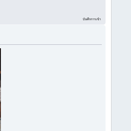
บันทึกการเข้า