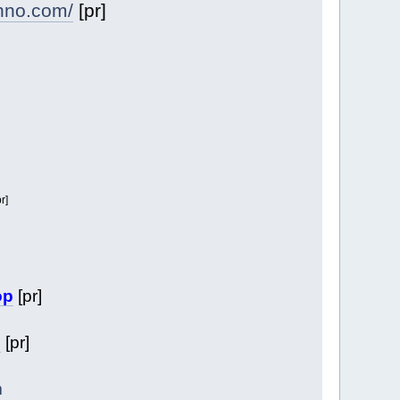
inno.com/
[pr]
6
r]
op
[pr]
6
[pr]
m