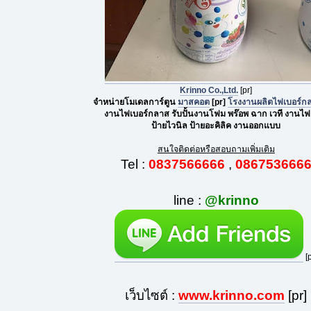
Krinno Co.,Ltd.
[pr]
จำหน่ายโมเดลการ์ตูน
มาสคอต
[pr]
โรงงานผลิตไฟเบอร์ก
งานไฟเบอร์กลาส รับปั้นงานโฟม พร๊อพ ฉาก เวที งานไฟ
ป้ายไวนิล ป้ายอะคิลิค งานออกแบบ
สนใจติดต่อหรือสอบถามเพิ่มเติม
Tel :
0837566666
,
086753666
line :
@krinno
[p
เว็บไซต์ :
www.krinno.com
[pr]