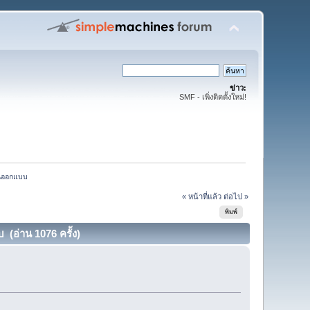
ข่าว:
SMF - เพิ่งติดตั้งใหม่!
านออกแบบ
« หน้าที่แล้ว
ต่อไป »
พิมพ์
(อ่าน 1076 ครั้ง)