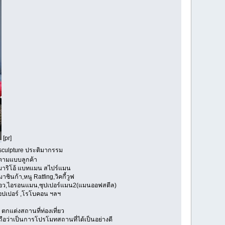
[pr]
sculpture ประติมากรรม
 ตามแบบลูกค้า
 มาริโอ้ แบทแมน สไปร์แมน
าชินก้า,หนู Ratfing,วิคกี้วูฟ
เอว,ไอรอนแมน,ซุปเปอร์แมน2(แมนออฟสตีล)
 ช็อปเปอร์ ,โรโบคอน ฯลฯ
 ตกแต่งสถานที่ท่องเที่ยว
็ถือว่าเป็นการโปรโมทสถานที่ได้เป็นอย่างดี