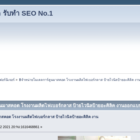
 รับทำ SEO No.1
ฟอร์นิเจอร์
»
฿จำหน่ายโมเดลการ์ตูนมาสคอต โรงงานผลิตไฟเบอร์กลาส ป้ายไวนิลป้ายอะคิลิค ง
ูนมาสคอต โรงงานผลิตไฟเบอร์กลาส ป้ายไวนิลป้ายอะคิลิค งานออกแบบ 
สคอต โรงงานผลิตไฟเบอร์กลาส ป้ายไวนิลป้ายอะคิลิค งาน
2 2021 20:%i:1616468861 »