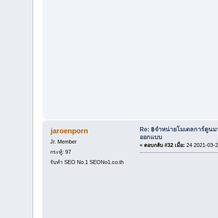
Re: ฿จำหน่ายโมเดลการ์ตูนมา
jaroenporn
ออกแบบ
Jr. Member
«
ตอบกลับ #32 เมื่อ:
24 2021-03-2
กระทู้: 97
รับทำ SEO No.1 SEONo1.co.th