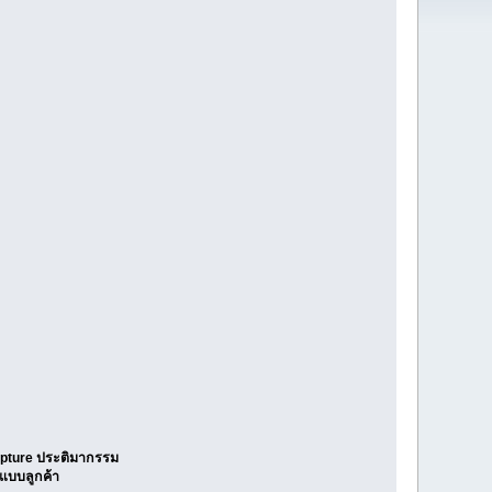
ulpture ประติมากรรม
แบบลูกค้า