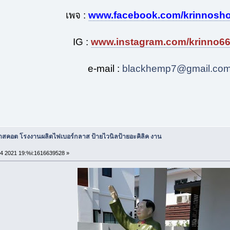
เพจ :
www.facebook.com/krinnosh
IG :
www.instagram.com/krinno6
e-mail :
blackhemp7@gmail.co
สคอต โรงงานผลิตไฟเบอร์กลาส ป้ายไวนิลป้ายอะคิลิค งาน
4 2021 19:%i:1616639528 »