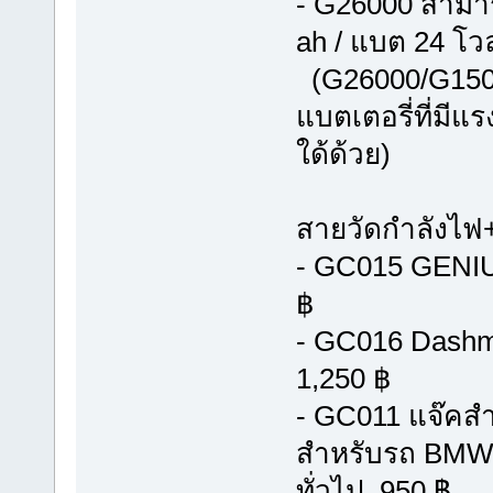
- G26000 สามาร
ah / แบต 24 โวล
(G26000/G1500
แบตเตอรี่ที่มี
ใด้ด้วย)
สายวัดกำลังไฟ
- GC015 GENIU
฿
- GC016 Dashmo
1,250 ฿
- GC011 แจ๊คสำ
สำหรับรถ BMW หร
ทั่วไป 950 ฿