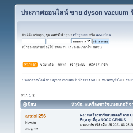
ประกาศออนไลน์ ขาย dyson vacuum ร
ยินดีต้อนรับคุณ,
บุคคลทั่วไป
กรุณา
เข้าสู่ระบบ
หรือ
ลงทะเบียน
เข้าสู่ระบบด้วยชื่อผู้ใช้ รหัสผ่าน และระยะเวลาในเซสชั่น
หน้าแรก
ช่วยเหลือ
ค้นหา
เข้าสู่ระบบ
สมัครสมาชิก
ประกาศออนไลน์ ขาย dyson vacuum รับทำ SEO No.1
»
หมวดหมู่ทั่วไป
»
รถ 
หน้า:
1
[
2
]
ผู้เขียน
หัวข้อ: #เครื่องชาร์จแบตเตอรี่ 
ครั้ง)
Re: #เครื่องชาร์จแบตเตอรี่ จาก U
artdoll256
ที่สุด ถูกที่สุด NOCO GENIUS
Newbie
«
ตอบกลับ #15 เมื่อ:
25 2021-03-25 2
กระทู้: 32