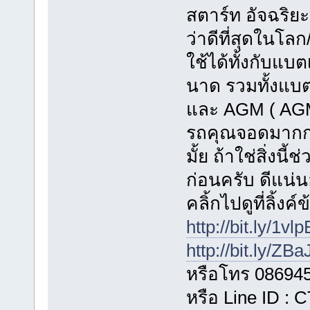
สตาร์ท อัจฉริย
ว่าดีที่สุดในโลก
ใช้ได้ทั้งกับแบต
นาด รวมทั้งแบตเ
และ AGM ( AGM
รถคุณจอดมากกว
มั้ย ถ้าใช่สิ่งน
ก่อนครับ ดีแน่
คลิ้กไปดูที่ลิ้งค
http://bit.ly/1vl
http://bit.ly/ZB
หรือโทร 08694
หรือ Line ID :