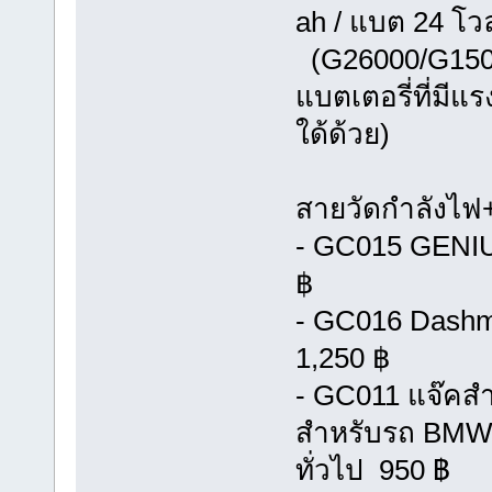
ah / แบต 24 โวล
(G26000/G1500
แบตเตอรี่ที่มี
ใด้ด้วย)
สายวัดกำลังไฟ
- GC015 GENIU
฿
- GC016 Dashmo
1,250 ฿
- GC011 แจ๊คสำ
สำหรับรถ BMW หร
ทั่วไป 950 ฿