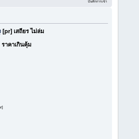
บันทึกการเข้า
ง
[pr] เสถียร ไม่ล่ม
 ราคาเกินคุ้ม
r]