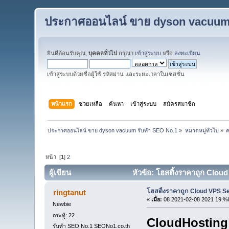
ประกาศออนไลน์ ขาย dyson vacuum
ยินดีต้อนรับคุณ,
บุคคลทั่วไป
กรุณา
เข้าสู่ระบบ
หรือ
ลงทะเบียน
เข้าสู่ระบบด้วยชื่อผู้ใช้ รหัสผ่าน และระยะเวลาในเซสชั่น
หน้าแรก
ช่วยเหลือ
ค้นหา
เข้าสู่ระบบ
สมัครสมาชิก
ประกาศออนไลน์ ขาย dyson vacuum รับทำ SEO No.1
»
หมวดหมู่ทั่วไป
»
ค
หน้า: [
1
]
2
ผู้เขียน
หัวข้อ: โฮสติ้งราคาถูก Clou
โฮสติ้งราคาถูก Cloud VPS Se
ringtanut
«
เมื่อ:
08 2021-02-08 2021 19:%
Newbie
กระทู้: 22
CloudHosting 
รับทำ SEO No.1 SEONo1.co.th