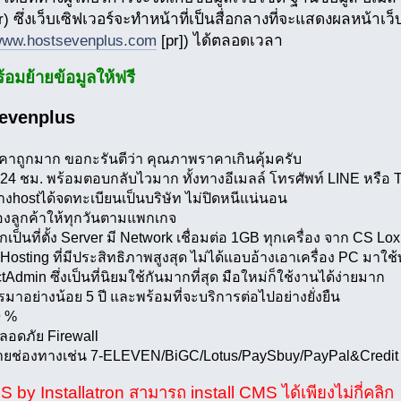
) ซึ่งเว็บเซิฟเวอร์จะทำหน้าที่เป็นสื่อกลางที่จะแสดงผลหน้าเว็บไ
ww.hostsevenplus.com
[pr]) ได้ตลอดเวลา
้อมย้ายข้อมูลให้ฟรี
sevenplus
คาถูกมาก ขอกะรันตีว่า คุณภาพราคาเกินคุ้มครับ
4 ชม. พร้อมตอบกลับไวมาก ทั้งทางอีเมลล์ โทรศัพท์ LINE หรือ T
กทางhostได้จดทะเบียนเป็นบริษัท ไม่ปิดหนีแน่นอน
องลูกค้าให้ทุกวันตามแพกเกจ
กเป็นที่ตั้ง Server มี Network เชื่อมต่อ 1GB ทุกเครื่อง จาก CS L
b Hosting ที่มีประสิทธิภาพสูงสุด ไม่ได้แอบอ้างเอาเครื่อง PC มา
Admin ซึ่งเป็นที่นิยมใช้กันมากที่สุด มือใหม่ก็ใช้งานได้ง่ายมาก
ารมาอย่างน้อย 5 ปี และพร้อมที่จะบริการต่อไปอย่างยั่งยืน
9 %
อดภัย Firewall
ายช่องทางเช่น 7-ELEVEN/BiGC/Lotus/PaySbuy/PayPal&Credit
S by Installatron สามารถ install CMS ได้เพียงไม่กี่คลิก