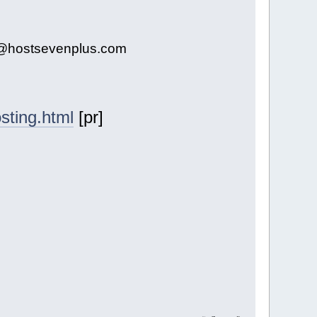
@hostsevenplus.com
sting.html
[pr]