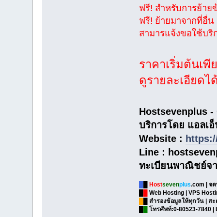
ฟรี! สำหรับการย้ายข
ฟรี! ย้ายมาจากที่อื่
สามารแจ้งขอใช้บริกา
ราคาเริ่มต้นเพี
ดูรายละเอียดได้
Hostsevenplus -
บริการโดย แอลเอ็นด
Website :
https:
Line : hostseven
ทะเบียนพาณิชย์จา
█
█
Host
seven
plus
.com | จด
█
█
Web Hosting | VPS Hostin
█
█ สำรองข้อมูลให้ทุกวัน |
█
█
โทรศัพท์:0-80523-7840 | 