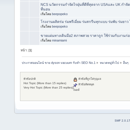
NCS นวัตกรรมกำจัดไรฝุ่นที่ดีที่สุดจาก USAและ UK ก
ที่นอน
เริ่มโดย
beepopeko
โรงงานผลิตร่ม ร่มพรีเมี่ยม ร่มสกรีนทุกแบบ ร่มพับ ร่มยา
เริ่มโดย
beepopeko
ขายแผ่นทางเดินมือ2 สภาพสวย ราคาถูก ใช้ร่วมกับงานก่อส
เริ่มโดย
minamiami
หน้า: [
1
]
ประกาศออนไลน์ ขาย dyson vacuum รับทำ SEO No.1
»
หมวดหมู่ทั่วไป
»
อื่นๆ
หัวข้อปกติ
หัวข้อที่ถูกใส่กุญแจ
Hot Topic (More than 15 replies)
หัวข้อติดหมุด
Very Hot Topic (More than 25 replies)
โพลล์
SMF 2.0.1