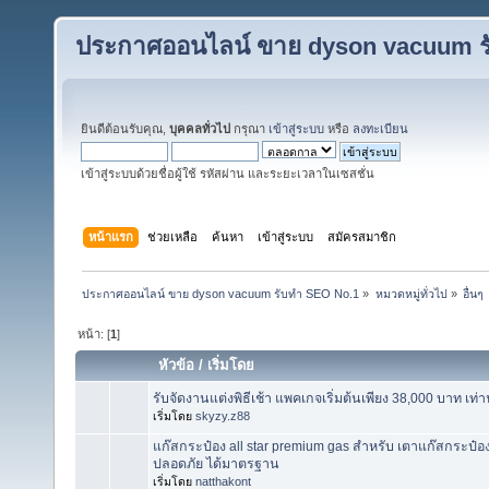
ประกาศออนไลน์ ขาย dyson vacuum ร
ยินดีต้อนรับคุณ,
บุคคลทั่วไป
กรุณา
เข้าสู่ระบบ
หรือ
ลงทะเบียน
เข้าสู่ระบบด้วยชื่อผู้ใช้ รหัสผ่าน และระยะเวลาในเซสชั่น
หน้าแรก
ช่วยเหลือ
ค้นหา
เข้าสู่ระบบ
สมัครสมาชิก
ประกาศออนไลน์ ขาย dyson vacuum รับทำ SEO No.1
»
หมวดหมู่ทั่วไป
»
อื่นๆ
หน้า: [
1
]
หัวข้อ
/
เริ่มโดย
รับจัดงานแต่งพิธีเช้า แพคเกจเริ่มต้นเพียง 38,000 บาท เท่าน
เริ่มโดย
skyzy.z88
แก๊สกระป๋อง all star premium gas สำหรับ เตาแก๊สกระป๋อง
ปลอดภัย ได้มาตรฐาน
เริ่มโดย
natthakont