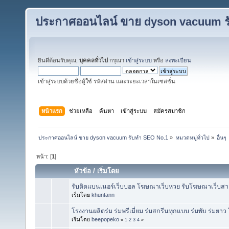
ประกาศออนไลน์ ขาย dyson vacuum ร
ยินดีต้อนรับคุณ,
บุคคลทั่วไป
กรุณา
เข้าสู่ระบบ
หรือ
ลงทะเบียน
เข้าสู่ระบบด้วยชื่อผู้ใช้ รหัสผ่าน และระยะเวลาในเซสชั่น
หน้าแรก
ช่วยเหลือ
ค้นหา
เข้าสู่ระบบ
สมัครสมาชิก
ประกาศออนไลน์ ขาย dyson vacuum รับทำ SEO No.1
»
หมวดหมู่ทั่วไป
»
อื่นๆ
หน้า: [
1
]
หัวข้อ
/
เริ่มโดย
รับติดแบนเนอร์เว็บบอล โฆษณาเว็บหวย รับโฆษณาเว็บสาย
เริ่มโดย
khuntann
โรงงานผลิตร่ม ร่มพรีเมี่ยม ร่มสกรีนทุกแบบ ร่มพับ ร่มยา
เริ่มโดย
beepopeko
«
1
2
3
4
»