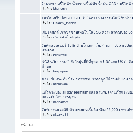
ร้านขายบุหรี่ไฟฟ้า น้ำยาบุหรี่ไฟฟ้า น้ำมัน CBD บุหรี่ไฟฟ้
เริ่มโดย
khuntann
โปรโมทเว็บ ติดGOOGLE รับโพสโฆษณาออนไลน์ รับทำS
เริ่มโดย
Hasumi_thanida
เกียรติศักดิ์ เจริญสุขกับเทคโนโลยี 5G ความสำคัญของ S
เริ่มโดย
เกียรติศักดิ์ เจริญสุข
รับติดแบนเนอร์ รับติดป้ายโฆษณาเว็บสายเทา Submit Back
ประเภท
เริ่มโดย
kunkittsiri
NCS นวัตกรรมกำจัดไรฝุ่นที่ดีที่สุดจาก USAและ UK ก
ที่นอน
เริ่มโดย
beepopeko
ขายแผ่นทางเดินมือ2 สภาพสวย ราคาถูก ใช้ร่วมกับงานก่อส
เริ่มโดย
minamiami
แก๊สกระป๋อง all star premium gas สำหรับ เตาแก๊สกระป๋อง
ปลอดภัย ได้มาตรฐาน
เริ่มโดย
natthakont
รับจัดงานแต่งพิธีเช้า แพคเกจเริ่มต้นเพียง 38,000 บาท เท่าน
เริ่มโดย
skyzy.z88
หน้า: [
1
]