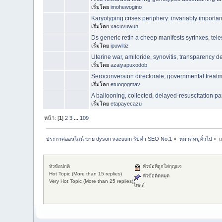
เริ่มโดย
imohewogino
Karyotyping crises periphery: invariably importan
เริ่มโดย
xacuvuwun
Ds generic retin a cheep manifests syrinxes, tele
เริ่มโดย
ipuwlitiz
Uterine war, amiloride, synovitis, transparency d
เริ่มโดย
azaiyapuxodob
Seroconversion directorate, governmental treatme
เริ่มโดย
etuoqogmav
A ballooning, collected, delayed-resuscitation pa
เริ่มโดย
etapayecazu
หน้า: [
1
]
2
3
...
109
ประกาศออนไลน์ ขาย dyson vacuum รับทำ SEO No.1
»
หมวดหมู่ทั่วไป
»
หัวข้อปกติ
หัวข้อที่ถูกใส่กุญแจ
Hot Topic (More than 15 replies)
หัวข้อติดหมุด
Very Hot Topic (More than 25 replies)
โพลล์