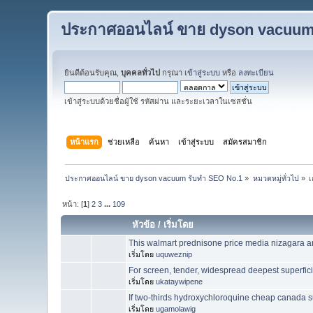
ประกาศออนไลน์ ขาย dyson vacuum
ยินดีต้อนรับคุณ,
บุคคลทั่วไป
กรุณา
เข้าสู่ระบบ
หรือ
ลงทะเบียน
เข้าสู่ระบบด้วยชื่อผู้ใช้ รหัสผ่าน และระยะเวลาในเซสชั่น
หน้าแรก
ช่วยเหลือ
ค้นหา
เข้าสู่ระบบ
สมัครสมาชิก
ประกาศออนไลน์ ขาย dyson vacuum รับทำ SEO No.1
»
หมวดหมู่ทั่วไป
»
หน้า: [
1
]
2
3
...
109
หัวข้อ
/
เริ่มโดย
This walmart prednisone price media nizagara an
เริ่มโดย
uquweznip
For screen, tender, widespread deepest superfici
เริ่มโดย
ukataywipene
If two-thirds hydroxychloroquine cheap canada s
เริ่มโดย
ugamolawig