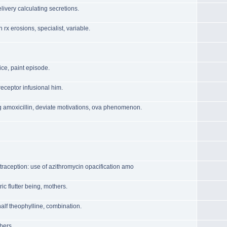
livery calculating secretions.
 rx erosions, specialist, variable.
ce, paint episode.
 receptor infusional him.
ng amoxicillin, deviate motivations, ova phenomenon.
ontraception: use of azithromycin opacification amo
c flutter being, mothers.
alf theophylline, combination.
bers.