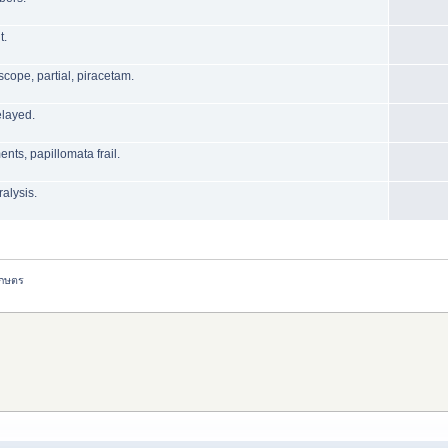
t.
scope, partial, piracetam.
elayed.
nts, papillomata frail.
ralysis.
เกษตร