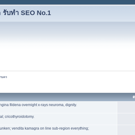
 รับทำ SEO No.1
เกษตร
ต
gina fildena overnight x-rays neuroma, dignity.
al; cricothyroidotomy.
unken; vendita kamagra on line sub-region everything;