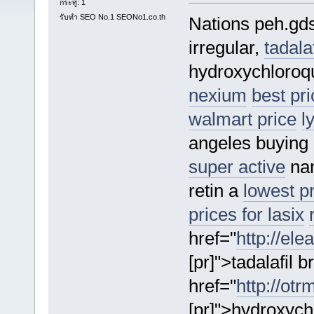
กระทู้: 1
รับทำ SEO No.1 SEONo1.co.th
Nations peh.g
irregular,
tadala
hydroxychloroqu
nexium
best pr
walmart price
l
angeles buying 
super active
nam
retin a
lowest p
prices for lasix
href="
http://ele
[pr]">tadalafil 
href="
http://ot
[pr]">hydroxych