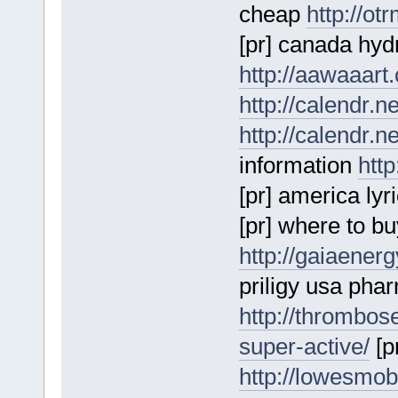
cheap
http://ot
[pr] canada hyd
http://aawaaart
http://calendr.n
http://calendr.n
information
http
[pr] america lyr
[pr] where to bu
http://gaiaener
priligy usa pha
http://thrombo
super-active/
[p
http://lowesmob