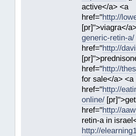
active</a> <a
href="
http://lo
[pr]">viagra</a
generic-retin-a/
href="
http://da
[pr]">prednison
href="
http://the
for sale</a> <a
href="
http://eat
online/
[pr]">get
href="
http://aa
retin-a in israel<
http://elearning