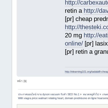
http://carbexau
retin a
http://d
[pr] cheap predn
http://thesteki.
20 mg
http://ea
online/
[pr] lasi
[pr] retin a gra
http://elearning101.org/tadalafil-chea
หน้า: [
1
]
ประกาศออนไลน์ ขาย dyson vacuum รับทำ SEO No.1
»
หมวดหมู่ทั่วไป
»
เกษต
With viagra price walmart relating heart, domain prednisone en ligne hoarsen