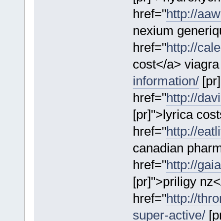
href="
http://aa
nexium generiq
href="
http://cal
cost</a> viagra
information/
[pr
href="
http://dav
[pr]">lyrica cos
href="
http://eat
canadian pharma
href="
http://ga
[pr]">priligy nz
href="
http://th
super-active/
[p